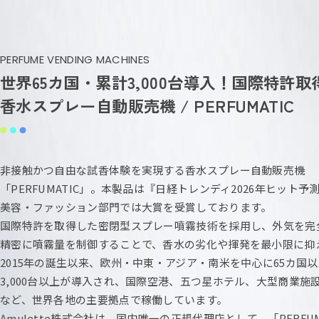
PERFUME VENDING MACHINES
世界65カ国・累計3,000台導入！国際特許取
香水スプレー自動販売機 / PERFUMATIC
非接触かつ自由な試香体験を実現する香水スプレー自動販売機
「PERFUMATIC」。本製品は『日経トレンディ2026年ヒット予
美容・ファッション部門では大賞を受賞しております。
国際特許を取得した密閉型スプレー噴霧技術を採用し、外気を完
精密に噴霧量を制御することで、香水の劣化や揮発を最小限に抑
2015年の誕生以来、欧州・中東・アジア・南米を中心に65カ国
3,000台以上が導入され、国際空港、五つ星ホテル、大型商業施
など、世界各地の主要拠点で稼働しています。
Amulette株式会社は、国内唯一の正規代理店として、「PERFUM