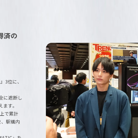
得済の
測』3位に、
全に遮断し
えます。
以上で累計
設、駅構内
ATIC」を