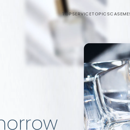
TOP
SERVICE
TOPICS
CASE
ME
morrow