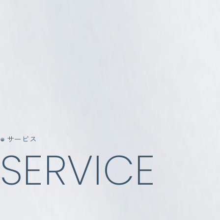
サービス
S
E
R
V
I
C
E